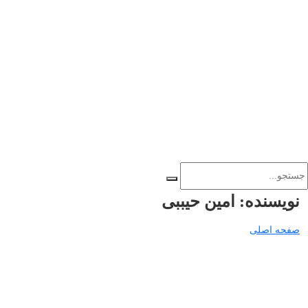
نویسنده:
امین حیببی
صفحه اصلی